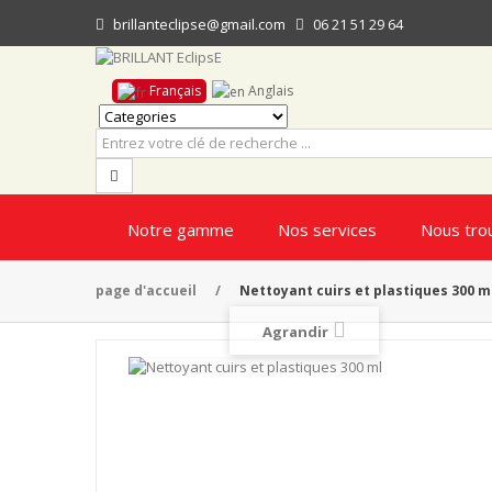
brillanteclipse@gmail.com
06 21 51 29 64
Français
Anglais
Notre gamme
Nos services
Nous tro
page d'accueil
/
Nettoyant cuirs et plastiques 300 m
Agrandir