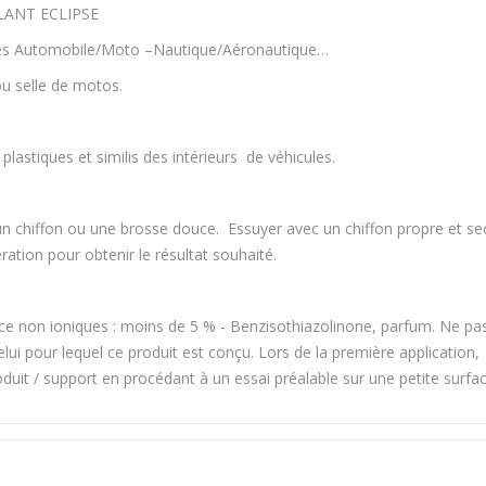
LANT ECLIPSE
ies Automobile/Moto –Nautique/Aéronautique…
 ou selle de motos.
 plastiques et similis des intérieurs de véhicules.
 un chiffon ou une brosse douce. Essuyer avec un chiffon propre et se
ation pour obtenir le résultat souhaité.
e non ioniques : moins de 5 % - Benzisothiazolinone, parfum. Ne pa
lui pour lequel ce produit est conçu. Lors de la première application,
produit / support en procédant à un essai préalable sur une petite surfac