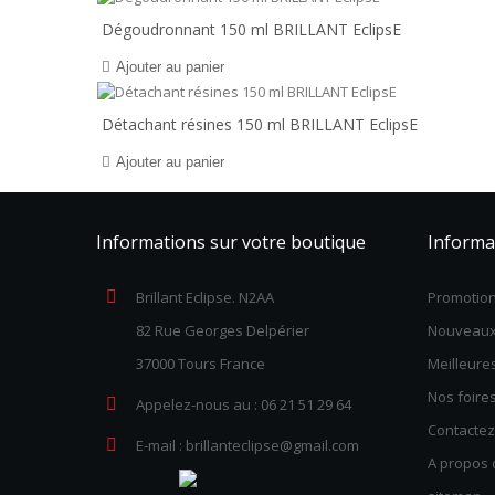
Dégoudronnant 150 ml BRILLANT EclipsE
Ajouter au panier
Détachant résines 150 ml BRILLANT EclipsE
Ajouter au panier
Informations sur votre boutique
Informa
Brillant Eclipse. N2AA
Promotio
82 Rue Georges Delpérier
Nouveaux
37000 Tours France
Meilleure
Nos foire
Appelez-nous au :
06 21 51 29 64
Contacte
E-mail :
brillanteclipse@gmail.com
A propos