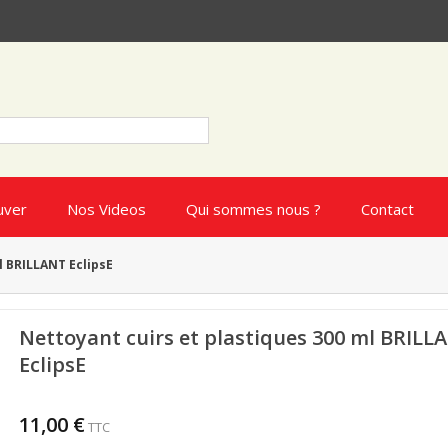
uver
Nos Videos
Qui sommes nous ?
Contact
l BRILLANT EclipsE
Nettoyant cuirs et plastiques 300 ml BRILL
EclipsE
11,00 €
TTC