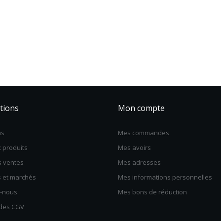
tions
Mon compte
ns
Mes commandes
 produits
Mes avoirs
s ventes
Mes adresses
s et marchés
Mes informations personnelles
z-nous
Mes bons de réduction
 des CGV