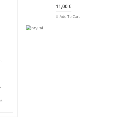
11,00 €
Add To Cart
c.
s
e.