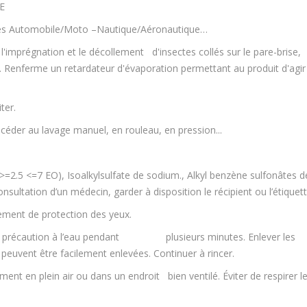
E
ies Automobile/Moto –Nautique/Aéronautique…
imprégnation et le décollement d'insectes collés sur le pare-brise,
ues. Renferme un retardateur d'évaporation permettant au produit d'agir
ter.
rocéder au lavage manuel, en rouleau, en pression...
=2.5 <=7 EO), Isoalkylsulfate de sodium., Alkyl benzène sulfonâtes d
sultation d’un médecin, garder à disposition le récipient ou l’étiquett
ement de protection des yeux.
c précaution à l’eau pendant plusieurs minutes. Enlever les
es peuvent être facilement enlevées. Continuer à rincer.
nt en plein air ou dans un endroit bien ventilé. Éviter de respirer l