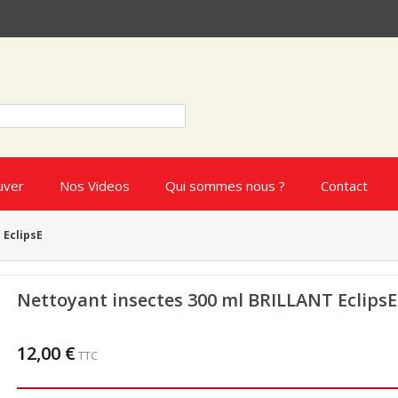
uver
Nos Videos
Qui sommes nous ?
Contact
 EclipsE
Nettoyant insectes 300 ml BRILLANT EclipsE
12,00 €
TTC