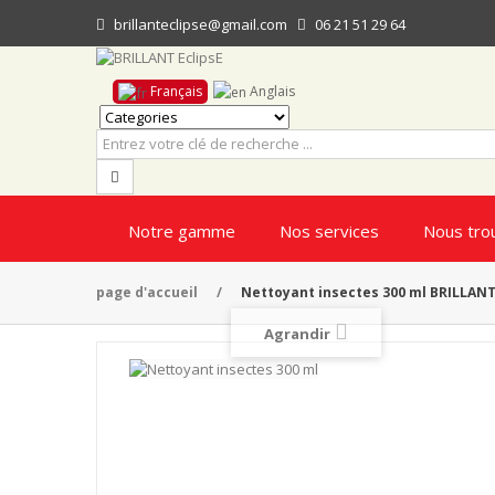
brillanteclipse@gmail.com
06 21 51 29 64
Français
Anglais
Notre gamme
Nos services
Nous tro
page d'accueil
/
Nettoyant insectes 300 ml BRILLANT
Agrandir