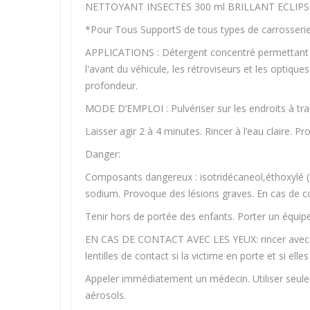
NETTOYANT INSECTES 300 ml BRILLANT ECLIPS
*Pour Tous SupportS de tous types de carrosser
APPLICATIONS : Détergent concentré permettant l'
l'avant du véhicule, les rétroviseurs et les optiq
profondeur.
MODE D’EMPLOI : Pulvériser sur les endroits à trai
Laisser agir 2 à 4 minutes. Rincer à l’eau claire. P
Danger:
Composants dangereux : isotridécaneol,éthoxylé (>
sodium. Provoque des lésions graves. En cas de con
Tenir hors de portée des enfants. Porter un équip
EN CAS DE CONTACT AVEC LES YEUX: rincer ave
lentilles de contact si la victime en porte et si ell
Appeler immédiatement un médecin. Utiliser seuleme
aérosols.