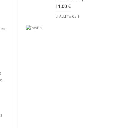
11,00 €
Add To Cart
 en
e
e.
es