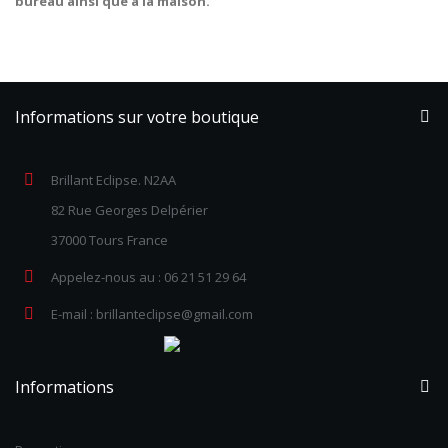
bureau ainsi que a la maison.
Informations sur votre boutique
Brillant Eclipse. N2AA
82 Rue Georges Delpérier
37000 Tours France
Appelez-nous au :
06 21 51 29 64
E-mail :
brillanteclipse@gmail.com
Informations