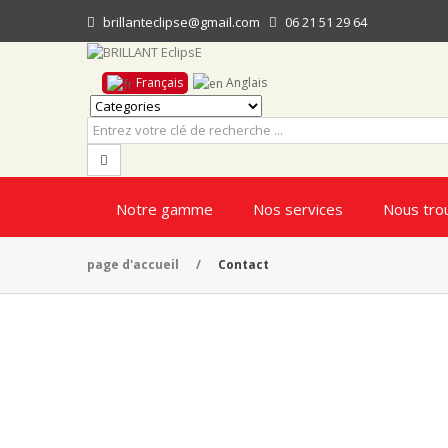
brillanteclipse@gmail.com
06 21 51 29 64
Français
Anglais
Notre gamme
Nos services
Nous tro
page d'accueil
/
Contact