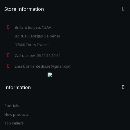
Store Information
Brillant Eclipse. N2AA
82 Rue Georges Delpérier
37000 Tours France
Call us now:
06 21 51 29 64
Email:
brillanteclipse@gmail.com
Information
Specials
New products
Top sellers