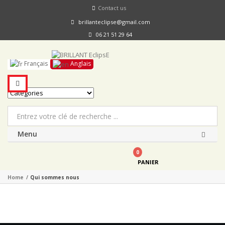
Contact us
brillanteclipse@gmail.com
06 21 51 29 64
Français
Anglais
Menu
0
PANIER
Home
/
Qui sommes nous