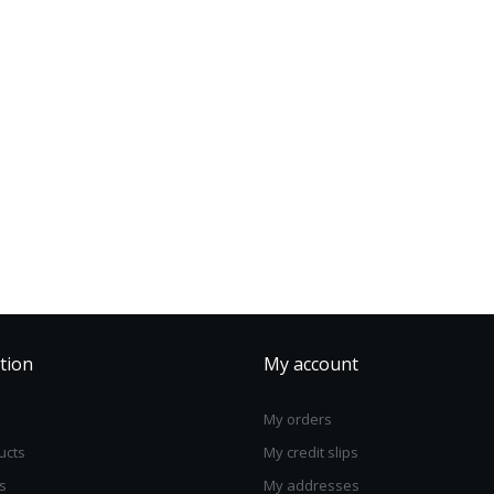
tion
My account
My orders
ucts
My credit slips
s
My addresses