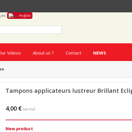
çais
Anglais
Our Videos
About us ?
Contact
NEWS
pse
Tampons applicateurs lustreur Brillant Ecli
4,00 €
tax incl.
New product