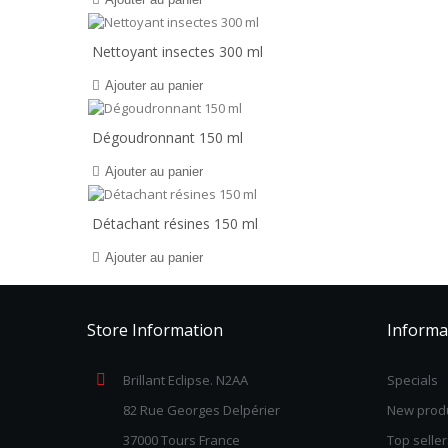
Nettoyant insectes 300 ml
Ajouter au panier
Dégoudronnant 150 ml
Ajouter au panier
Détachant résines 150 ml
Ajouter au panier
Store Information
Informa
Brillant Eclipse. N2AA
Specials
82 Rue Georges Delpérier
New prod
37000 Tours France
Top seller