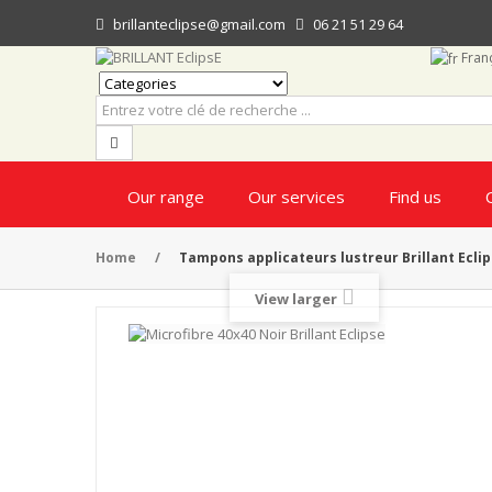
brillanteclipse@gmail.com
06 21 51 29 64
Fran
Our range
Our services
Find us
Home
/
Tampons applicateurs lustreur Brillant Ecli
View larger